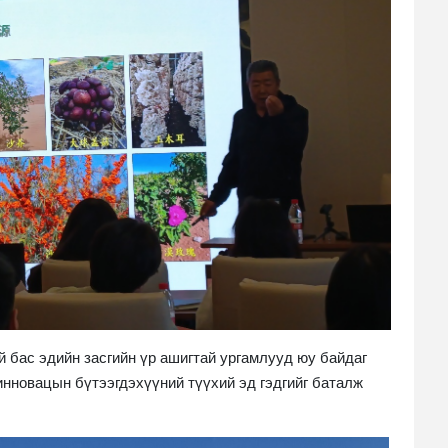
й бас эдийн засгийн үр ашигтай ургамлууд юу байдаг
инновацын бүтээгдэхүүний түүхий эд гэдгийг баталж