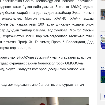
ertification Control Technology and Industrial Innovation”
 өдрөөс хагас бүтэн сайн дамнан 5 сарын 12(Мя) өдрийг
тууд болон хээрийн тандан судалгаатайгаар Эрээн хотын
 өндөрлөлөө. Монгол улсаас ХААИС, ХАА-н эрдэм
-ийн баг нэгдэж нийт 100 гаран шинжлэх ухааны олон
лбар дундын талбар байлаа. Тодруулбал, Монгол Улсын
ч, мэргэжилтэн, багш нар хамрагдсанаас Менежментийн
н эрхлэгч Проф. Ж. Ганчимэг, Проф. Ч.Баасандаш, Дэд
гэрэл нар оролцов.
сааруулах БНХАУ-ын 78 жилийн урт хугацааны асар том
иудаас суралцах сайхан боломж олгосон ӨМӨЗО-ны
ид, оюутан залууст бүх оролцогчдынхоо өмнөөс чин
сад зохиогдохын өмнө болсон нь энэ сургалтын ач