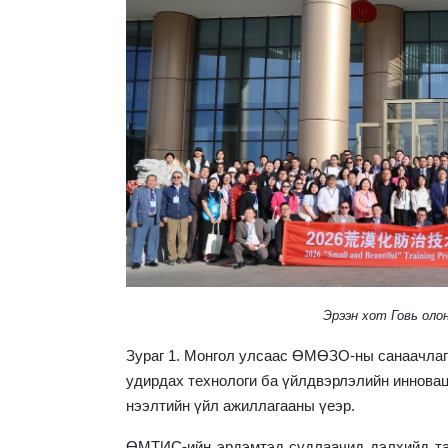
Эрээн хот Говь олон
Зураг 1. Монгол улсаас ӨМӨЗО-ны санаачлагы
удирдах технологи ба үйлдвэрлэлийн инновац
нээлтийн үйл ажиллагааны үеэр.
ӨМТИС-ийн эрдэмтэд судлаачид дэлхийд тал