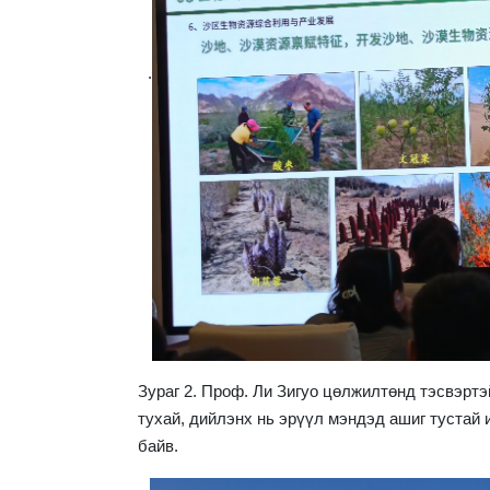
.
Зураг 2. Проф. Ли Зигуо цөлжилтөнд тэсвэртэ
тухай, дийлэнх нь эрүүл мэндэд ашиг тустай 
байв.