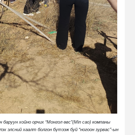
 баруун хойно орчих “Монгол өвс”(Min cao) компаны
эх элсний хаалт болгон бүтээж буй “ногоон зурвас”-ын