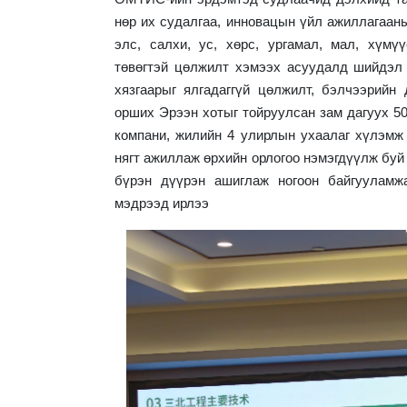
нөр их судалгаа, инновацын үйл ажиллагааны
элс, салхи, ус, хөрс, ургамал, мал, хүм
төвөгтэй цөлжилт хэмээх асуудалд шийдэл
хязгаарыг ялгадаггүй цөлжилт, бэлчээрийн 
орших Эрээн хотыг тойруулсан зам дагуух 50
компани, жилийн 4 улирлын ухаалаг хүлэмж 
нягт ажиллаж өрхийн орлогоо нэмэгдүүлж буй
бүрэн дүүрэн ашиглаж ногоон байгууламж
мэдрээд ирлээ