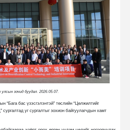
 улсын зочид буудал. 2026.05.07.
н “Бага бас үзэсгэлэнтэй” төслийн “Цөлжилтийг
” сургалтад уг сургалтыг зохион байгуулагчдын хамт
байгаараа хоёрт орох өргөн уудам цөлийг ногооруулах