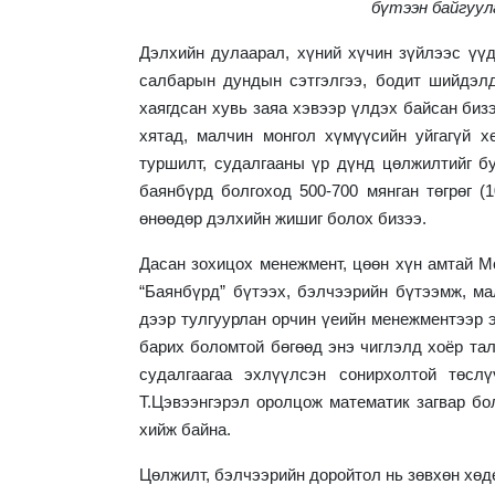
бүтээн байгуул
Дэлхийн дулаарал, хүний хүчин зүйлээс үүд
салбарын дундын сэтгэлгээ, бодит шийдэлд
хаягдсан хувь заяа хэвээр үлдэх байсан бизэ
хятад, малчин монгол хүмүүсийн уйгагүй х
туршилт, судалгааны үр дүнд цөлжилтийг б
баянбүрд болгоход 500-700 мянган төгрөг (1
өнөөдөр дэлхийн жишиг болох бизээ.
Дасан зохицох менежмент, цөөн хүн амтай М
“Баянбүрд” бүтээх, бэлчээрийн бүтээмж, м
дээр тулгуурлан орчин үеийн менежментээр э
барих боломтой бөгөөд энэ чиглэлд хоёр т
судалгаагаа эхлүүлсэн сонирхолтой төс
Т.Цэвээнгэрэл оролцож математик загвар бо
хийж байна.
Цөлжилт, бэлчээрийн доройтол нь зөвхөн хөд