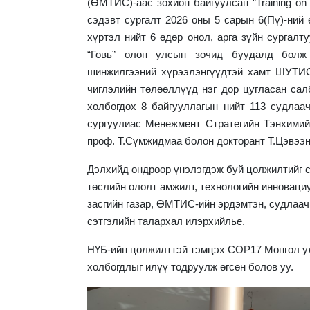
(ӨМТИС)-аас зохион байгуулсан “Training on Des
сэдэвт сургалт 2026 оны 5 сарын 6(Пү)-ний
хүртэл нийт 6 өдөр онол, арга зүйн сургал
“Говь” олон улсын зочид буудалд болж
шинжилгээний хүрээлэнгүүдтэй хамт ШУТИС
чиглэлийн төлөөллүүд нэг дор цугласан са
холбогдох 8 байгууллагын нийт 113 судлаа
сургуулиас Менежмент Стратегийн Тэнхимий
проф. Т.Сүмжидмаа болон докторант Т.Цэвээн
Дэлхийд өндрөөр үнэлэгдэж буй цөлжилтийг 
төслийн ололт амжилт, технологийн инновац
засгийн газар, ӨМТИС-ийн эрдэмтэн, судлаач
сэтгэлийн талархал илэрхийлье.
НҮБ-ийн цөлжилттэй тэмцэх COP17 Монгол ул
холбогдлыг илүү тодруулж өгсөн болов уу.