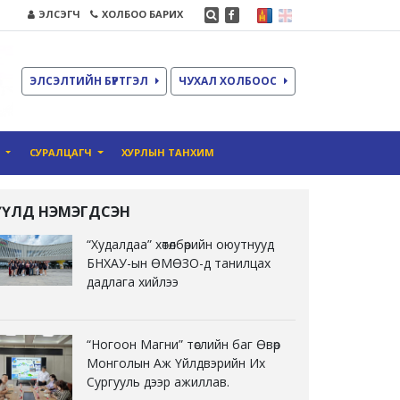
ЭЛСЭГЧ
ХОЛБОО БАРИХ
ЭЛСЭЛТИЙН БҮРТГЭЛ
ЧУХАЛ ХОЛБООС
О
СУРАЛЦАГЧ
ХУРЛЫН ТАНХИМ
ҮҮЛД НЭМЭГДСЭН
“Худалдаа” хөтөлбөрийн оюутнууд
БНХАУ-ын ӨМӨЗО-д танилцах
дадлага хийлээ
“Ногоон Магни” төслийн баг Өвөр
Монголын Аж Үйлдвэрийн Их
Сургууль дээр ажиллав.