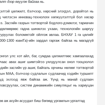
алт дээр явуулж байгаа нь.
элтэй цөлжилт, бэлчээр, хөрсний элэгдэл, доройтол нь
 чиглэсэн инновац-технологи хөгжүүлэлтгүй бол хөсөр
э. Засгийн газрын тогтвортой бодлого-дэмжлэг, тариачин
өдөлмөрөөс гадна шинжлэх ухаан, технологийн шаргуу
ууруулах боломжтойг ойлгож авлаа. БНХАУ 1 га цөлийг
000-1300 юан/Га)-ийн зардал гаргаж байгаа нь магадгүй
онгол улс хот айл, баг, сумдаа цөлжилтөөс хамгаалахад
алаас авах ашиг шимтэйгээ уялдуулсан онол тооцоолол
дийн засгийн үр ашиг, байгаль орчины нөлөөг тогтвортой
алын МАА, бэлчээр судлалын судлаачид хэдийн туршилт
лүүд эхлээд явж байгаа аж. Үүнд нь манай судлаач
ловсруулах, систем динамикийн симуляцыг нь хариуцан
өө аж ахуйн асуудал биш бөгөөд ургамлын ургалтад