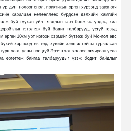
 үр дүн, нөлөөг онол, практикын өргөн хүрээнд зааж өгч
үүсийн харилцан нөлөөллөөс бүрдсэн дэлхийн хамгийн
 олж буй түүхэн үйл явдлын гэрч болж яс үндэс, хил
доройтлыг гэтэлгэж буй бодит талбарууд, усгүй говьд
м өргөн 10км урт ногоон хэрмийг бүтээж буй Монгол өвс
бүхий хоршоод нь төр, хувийн хэвшилтэйгээ гурвалсан
 туршлага, усны нөөцгүй Эрээн хот холоос авчирсан усаа
аа өргөтгөж байгаа талбаруудыг үзэж бодит байдлыг