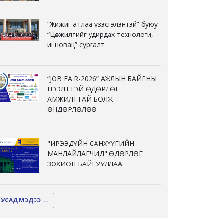
“Жижиг атлаа үзэсгэлэнтэй” буюу
“Цөлжилтийг удирдах технологи,
инновац” сургалт
“JOB FAIR-2026” АЖЛЫН БАЙРНЫ
НЭЭЛТТЭЙ ӨДӨРЛӨГ
АМЖИЛТТАЙ БОЛЖ
ӨНДӨРЛӨЛӨӨ
"ИРЭЭДҮЙН САНХҮҮГИЙН
МАНЛАЙЛАГЧИД" ӨДӨРЛӨГ
ЗОХИОН БАЙГУУЛЛАА.
БУСАД МЭДЭЭ ...