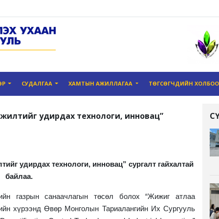
ӨР
СУДАЛГАА
ХАМТЫН АЖИЛЛАГАА
ТӨГСӨГЧДИЙН ХОЛБО
өлжилтийг удирдах технологи, инновац”
С
тийг удирдах технологи, инновац” сургалт гайхалтай
байлаа.
йн газрын санаачлагын төсөл болох “Жижиг атлаа
өслийн хүрээнд Өвөр Монголын Тариалангийн Их Сургууль