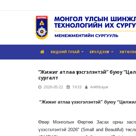
БИДНИЙ ТУХАЙ
БҮРЭЛДЭХҮҮН
ХӨТӨЛБ
“Жижиг атлаа үзэсгэлэнтэй” буюу “Ц
сургалт
2026-05-22
19:33
Ankhbayar
“Жижиг атлаа үзэсгэлэнтэй” буюу “Цөлжил
Өвөр Монголын Өөртөө Засах орны засги
үзэсгэлэнтэй 2026” (Small and Beautiful) т