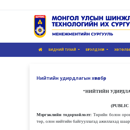
БИДНИЙ ТУХАЙ
БҮРЭЛДЭХҮҮН
ХӨТӨЛБ
Нийтийн удирдлагын хөтөлбөр
“НИЙТИЙН УДИРДЛ
(PUBLIC
Мэргэжлийн тодорхойлолт:
Төрийн болон орон
төр, олон нийтийн байгууллагад ажиллахад шаард