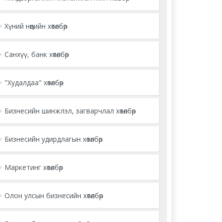
Хүний нөөцийн хөтөлбөр
Санхүү, банк хөтөлбөр
"Худалдаа" хөтөлбөр
Бизнесийн шинжлэл, загварчлал хөтөлбөр
Бизнесийн удирдлагын хөтөлбөр
Маркетинг хөтөлбөр
Олон улсын бизнесийн хөтөлбөр