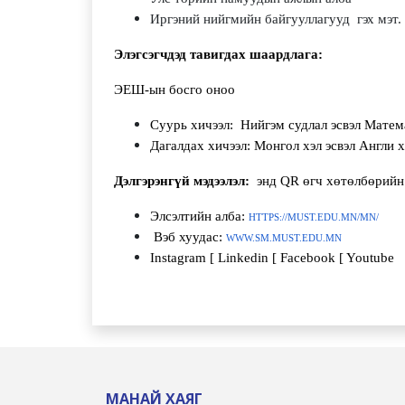
Иргэний нийгмийн байгууллагууд гэх мэт.
Элэгсэгчдэд тавигдах шаардлага:
ЭЕШ-ын босго оноо
Суурь хичээл: Нийгэм судлал эсвэл Матем
Дагалдах хичээл: Монгол хэл эсвэл Англи х
Дэлгэрэнгүй мэдээлэл:
энд QR өгч хөтөлбөрийн т
Элсэлтийн алба:
HTTPS://MUST.EDU.MN/MN/
Вэб хуудас:
WWW.SM.MUST.EDU.MN
Instagram [ Linkedin [ Facebook [ Youtube
МАНАЙ ХАЯГ