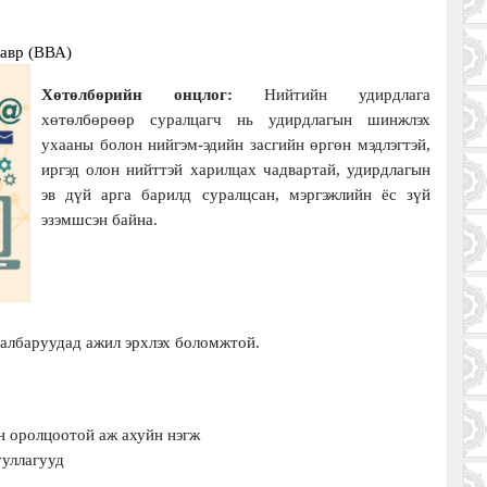
лавр (BВА)
Хөтөлбөрийн онцлог:
Нийтийн удирдлага
хөтөлбөрөөр суралцагч нь удирдлагын
шинжлэх
ухааны болон нийгэм-эдийн засгийн өргөн мэдлэгтэй,
иргэд олон нийттэй харилцах чадвартай, удирдлагын
эв дүй арга барилд суралцсан, мэргэжлийн ёс зүй
эзэмшсэн байна.
салбаруудад ажил эрхлэх боломжтой.
н оролцоотой аж ахуйн нэгж
ууллагууд