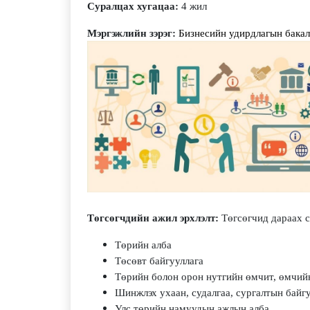
Суралцах хугацаа:
4 жил
Мэргэжлийн зэрэг:
Бизнесийн удирдлагын бака
Төгсөгчдийн ажил эрхлэлт:
Төгсөгчид дараах 
Төрийн алба
Төсөвт байгууллага
Төрийн болон орон нутгийн өмчит, өмчий
Шинжлэх ухаан, судалгаа, сургалтын байг
Улс төрийн намуудын ажлын алба