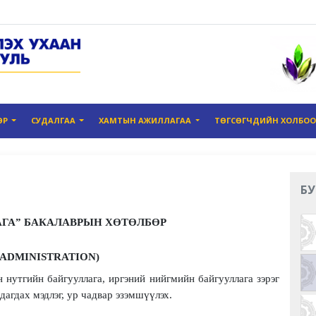
ӨР
СУДАЛГАА
ХАМТЫН АЖИЛЛАГАА
ТӨГСӨГЧДИЙН ХОЛБО
БУ
АГА” БАКАЛАВРЫН ХӨТӨЛБӨР
 ADMINISTRATION)
 нутгийн байгууллага, иргэний нийгмийн байгууллага зэрэг
агдах мэдлэг, ур чадвар эзэмшүүлэх.