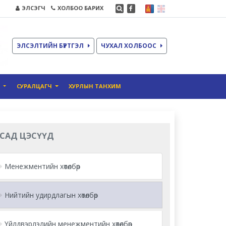
ЭЛСЭГЧ
ХОЛБОО БАРИХ
ЭЛСЭЛТИЙН БҮРТГЭЛ
ЧУХАЛ ХОЛБООС
О
СУРАЛЦАГЧ
ХУРЛЫН ТАНХИМ
САД ЦЭСҮҮД
Менежментийн хөтөлбөр
Нийтийн удирдлагын хөтөлбөр
Үйлдвэрлэлийн менежментийн хөтөлбөр