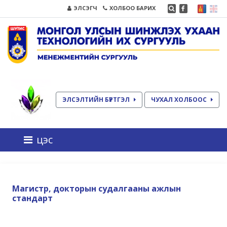
ЭЛСЭГЧ
ХОЛБОО БАРИХ
ЭЛСЭЛТИЙН БҮРТГЭЛ
ЧУХАЛ ХОЛБООС
цэс
Магистр, докторын судалгааны ажлын
стандарт