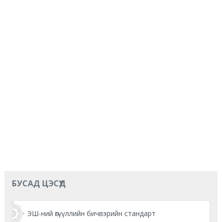
БУСАД ЦЭСҮҮД
ЭШ-ний өгүүллийн бичвэрийн стандарт