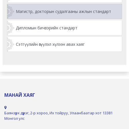
Магистр, докторын судалгааны ажлын стандарт
Дипломын бичвэрийн стандарт
Сэтгүүлийн өгүүлэл хүлээн авах хаяг
МАНАЙ ХАЯГ
Баянзүрх дүүрэг, 2-р хороо, Их тойруу, Улаанбаатар хот 13381
Монгол улс