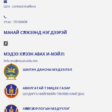
Ш/х : contact.mailbox
Утас : 70160608
МАНАЙ СҮЛЖЭЭНД НЭГДЭЭРЭЙ
МЭДЭЭ ХҮЛЭЭН АВАХ И-МЭЙЛ:
lnfo.ms@must.edu.mn
ШИЛЭН ДАНСНЫ МЭДЭЭЛЭЛ
АВИЛГАТАЙ ТЭМЦЭХ ГАЗАР
ШУДАРГА НИЙГМИЙН ТӨЛӨӨ ХАМТДАА.
ХӨРӨНГӨ, ОРЛОГЫН МЭДҮҮЛЭГ