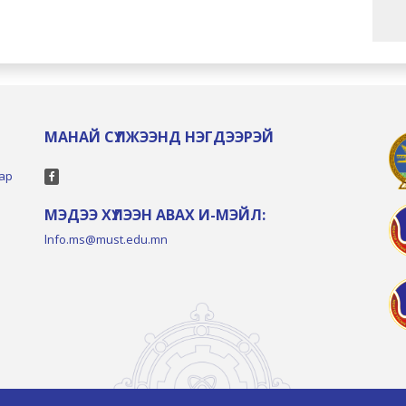
МАНАЙ СҮЛЖЭЭНД НЭГДЭЭРЭЙ
тар
МЭДЭЭ ХҮЛЭЭН АВАХ И-МЭЙЛ:
lnfo.ms@must.edu.mn