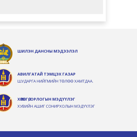
ШИЛЭН ДАНСНЫ МЭДЭЭЛЭЛ
АВИЛГАТАЙ ТЭМЦЭХ ГАЗАР
ШУДАРГА НИЙГМИЙН ТӨЛӨӨ ХАМТДАА.
ХӨРӨНГӨ, ОРЛОГЫН МЭДҮҮЛЭГ
ХУВИЙН АШИГ СОНИРХОЛЫН МЭДҮҮЛЭГ