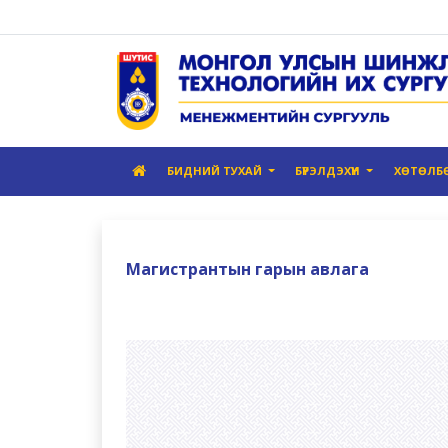
БИДНИЙ ТУХАЙ
БҮРЭЛДЭХҮҮН
ХӨТӨЛБ
Магистрантын гарын авлага