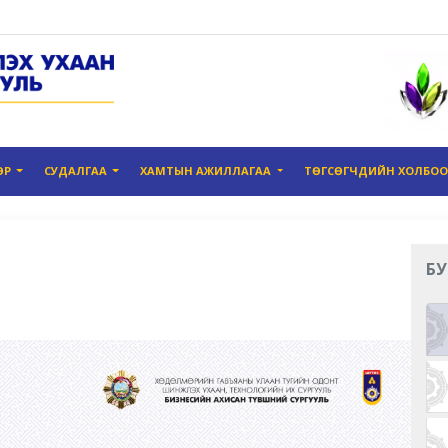
ӨР
СУДАЛГАА
ХАМТЫН АЖИЛЛАГАА
ТӨГСӨГЧДИЙН ХОЛБО
БУ