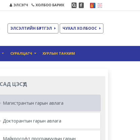
ЭЛСЭГЧ
ХОЛБОО БАРИХ
ЭЛСЭЛТИЙН БҮРТГЭЛ
ЧУХАЛ ХОЛБООС
О
СУРАЛЦАГЧ
ХУРЛЫН ТАНХИМ
САД ЦЭСҮҮД
Магистрантын гарын авлага
Докторантын гарын авлага
Майкрософт програмуудын гарын