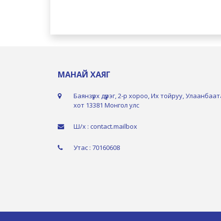
МАНАЙ ХАЯГ
Баянзүрх дүүрэг, 2-р хороо, Их тойруу, Улаанбаа
хот 13381 Монгол улс
Ш/х : contact.mailbox
Утас : 70160608