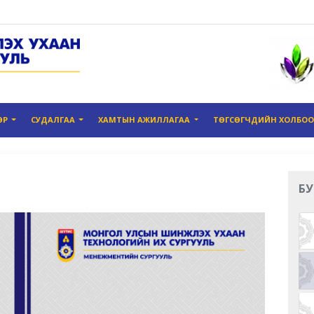
ӨР
СУДАЛГАА
ХАМТЫН АЖИЛЛАГАА
ТӨГСӨГЧДИЙН ХОЛБО
БУ