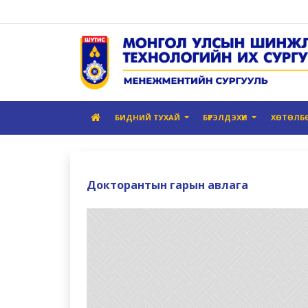
БИДНИЙ ТУХАЙ
БҮРЭЛДЭХҮҮН
ХӨТӨЛБ
Докторантын гарын авлага