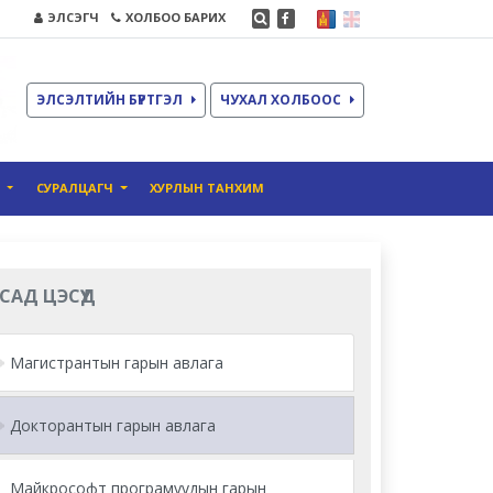
ЭЛСЭГЧ
ХОЛБОО БАРИХ
ЭЛСЭЛТИЙН БҮРТГЭЛ
ЧУХАЛ ХОЛБООС
О
СУРАЛЦАГЧ
ХУРЛЫН ТАНХИМ
САД ЦЭСҮҮД
Магистрантын гарын авлага
Докторантын гарын авлага
Майкрософт програмуудын гарын