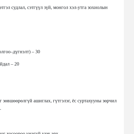
тгэл судлал, сэтгүүл зүй, монгол хэл-утга зохиолын
олгоо–дүгнэлт) – 30
йдал – 20
г зөвшөөрөлгүй ашиглах, гүтгэлэг, ёс суртахууны зөрчил
.
ог хосоороо үнэгүй үзэх эрх