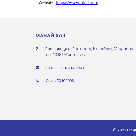
Website:
https://www.ubiff.mn/
МАНАЙ ХАЯГ
Баянзүрх дүүрэг, 2-р хороо, Их тойруу, Улаанбаа
хот 13381 Монгол улс
Ш/х : contact.mailbox
Утас : 70160608
© 2026 Мон