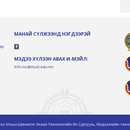
МАНАЙ СҮЛЖЭЭНД НЭГДЭЭРЭЙ
тар
МЭДЭЭ ХҮЛЭЭН АВАХ И-МЭЙЛ:
lnfo.ms@must.edu.mn
гол Улсын Шинжлэх Ухаан Технологийн Их Сургууль, Мэдээллийн техно