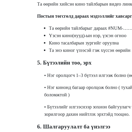
Та өөрийн хийсэн кино тайлбарын видео линк
Постын төгсгөлд дараах мэдээллийг хавсарг
Та өөрийн тайлбарыг дараах #NUM-……(
Үзсэн кино(нууд)-ын нэр, үзсэн огноо
Кино тасалбарын зургийг оруулна
Та энэ киног үзээсэй гэж хүссэн өөрийн
5. Бүтээлийн тоо, эрх
• Нэг оролцогч 1–3 бүтээл илгээж болно (ө
• Нэг кинонд багаар оролцож болно ( туха
боломжтой )
• Бүтээлийг илгээснээр зохион байгуулаг
зорилгоор дахин нийтлэх эрхтэйд тооцно.
6. Шалгаруулалт ба үнэлгээ