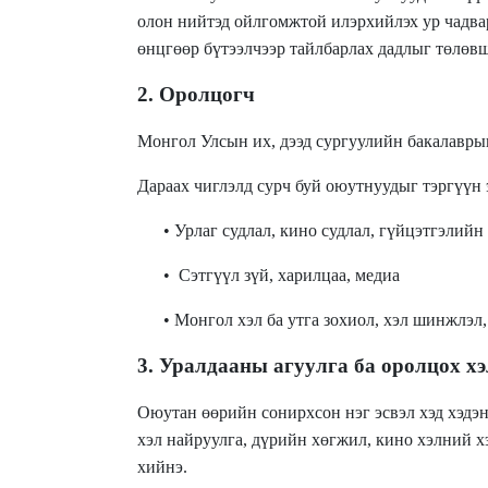
олон нийтэд ойлгомжтой илэрхийлэх ур чадв
өнцгөөр бүтээлчээр тайлбарлах дадлыг төлөв
2. Оролцогч
Монгол Улсын их, дээд сургуулийн бакалавр
Дараах чиглэлд сурч буй оюутнуудыг тэргүүн
• Урлаг судлал, кино судлал, гүйцэтгэлийн
• Сэтгүүл зүй, харилцаа, медиа
• Монгол хэл ба утга зохиол, хэл шинжлэл,
3. Уралдааны агуулга ба оролцох х
Оюутан өөрийн сонирхсон нэг эсвэл хэд хэдэн 
хэл найруулга, дүрийн хөгжил, кино хэлний 
хийнэ.