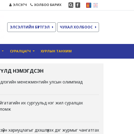
ЭЛСЭГЧ
ХОЛБОО БАРИХ
ЭЛСЭЛТИЙН БҮРТГЭЛ
ЧУХАЛ ХОЛБООС
О
СУРАЛЦАГЧ
ХУРЛЫН ТАНХИМ
ҮҮЛД НЭМЭГДСЭН
длэгийн менежментийн улсын олимпиад
йгатагийн их сургуульд нэг жил суралцах
ломж
 зүйн хариуцлагыг дээшлүүлэх дэг журмыг чангатгах