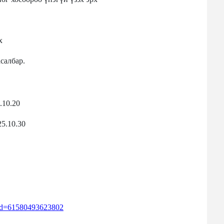
х
салбар.
.10.20
25.10.30
?id=61580493623802