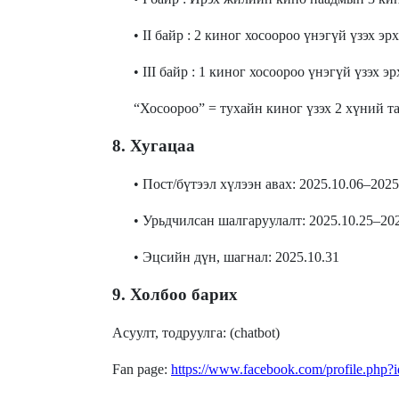
• II байр : 2 киног хосоороо үнэгүй үзэх эрх
• III байр : 1 киног хосоороо үнэгүй үзэх эр
“Хосоороо” = тухайн киног үзэх 2 хүний та
8. Хугацаа
• Пост/бүтээл хүлээн авах: 2025.10.06–2025
• Урьдчилсан шалгаруулалт: 2025.10.25–20
• Эцсийн дүн, шагнал: 2025.10.31
9. Холбоо барих
Асуулт, тодруулга: (chatbot)
Fan page:
https://www.facebook.com/profile.php