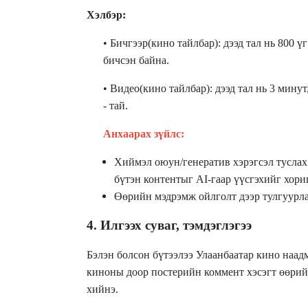
Хэлбэр:
• Бичгээр(кино тайлбар): дээд тал нь 800 ү
бичсэн байна.
• Видео(кино тайлбар): дээд тал нь 3 минут,
- тай.
Анхаарах зүйлс:
Хиймэл оюун/генератив хэрэгсэл туслах 
бүтэн контентыг AI-гаар үүсгэхийг хори
Өөрийн мэдрэмж ойлголт дээр тулгуурла
4. Илгээх суваг, тэмдэглэгээ
Бэлэн болсон бүтээлээ Улаанбаатар кино наадм
киноны доор постерийн коммент хэсэгт өөрийн
хийнэ.