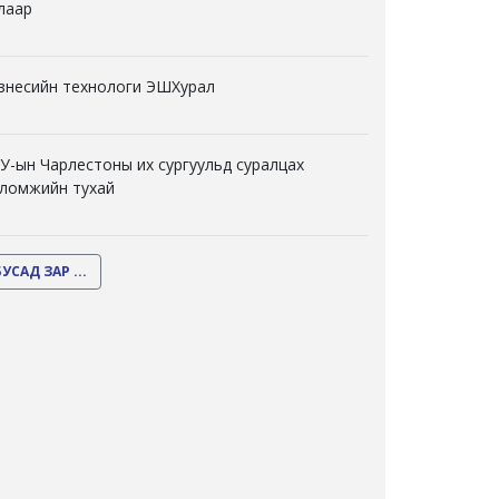
лаар
знесийн технологи ЭШХурал
У-ын Чарлестоны их сургуульд суралцах
ломжийн тухай
БУСАД ЗАР ...