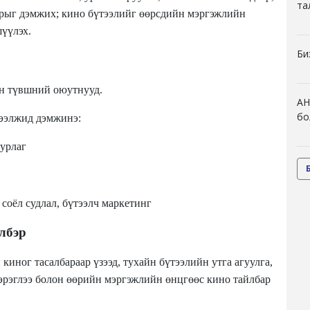
та
арыг дэмжих; кино бүтээлийг өөрсдийн мэргэжлийн
шүүлэх.
Би
ын түвшний оюутнууд.
АН
бо
 ээлжид дэмжинэ:
 урлаг
 соёл судлал, бүтээлч маркетинг
элбэр
киног тасалбараар үзээд, тухайн бүтээлийн утга агуулга,
хэрэглээ болон өөрийн мэргэжлийн өнцгөөс кино тайлбар