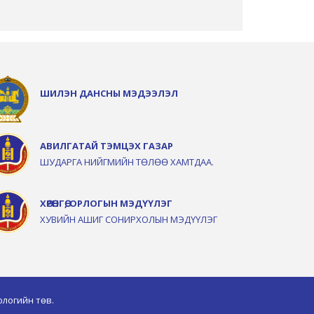
ШИЛЭН ДАНСНЫ МЭДЭЭЛЭЛ
АВИЛГАТАЙ ТЭМЦЭХ ГАЗАР
ШУДАРГА НИЙГМИЙН ТӨЛӨӨ ХАМТДАА.
ХӨРӨНГӨ, ОРЛОГЫН МЭДҮҮЛЭГ
ХУВИЙН АШИГ СОНИРХОЛЫН МЭДҮҮЛЭГ
логийн төв.