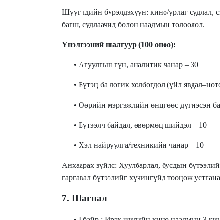
Шүүгчдийн бүрэлдэхүүн: кино/урлаг судлал, сэ
багш, судлаачид болон наадмын төлөөлөл.
Үнэлгээний шалгуур (100 оноо):
• Агуулгын гүн, аналитик чанар – 30
• Бүтэц ба логик холбогдол (үйл явдал–нот
• Өөрийн мэргэжлийн өнцгөөс дүгнэсэн ба
• Бүтээлч байдал, өвөрмөц шийдэл – 10
• Хэл найруулга/техникийн чанар – 10
Анхаарах зүйлс: Хуулбарлал, бусдын бүтээлий
гаргавал бүтээлийг хүчингүйд тооцож устгана
7. Шагнал
• I байр : Ирэх жилийн кино наадмын 3 кин