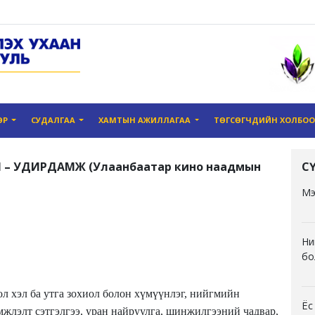
ӨР
СУДАЛГАА
ХАМТЫН АЖИЛЛАГАА
ТӨГСӨГЧДИЙН ХОЛБО
– УДИРДАМЖ (Улаанбаатар кино наадмын
С
Мэ
Ни
бо
гол хэл ба утга зохиол болон хүмүүнлэг, нийгмийн
Ёс
лэлт сэтгэлгээ, уран найруулга, шинжилгээний чадвар,