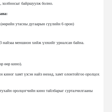
, холбоосыг байршуулж болно.
ана:
өөрийн утасны дугаарын сүүлийн 6 орон)
 3 найзаа меншион хийж үзэхийг уриалсан байна.
өр өөр кино).
йн киног хамт үзсэн найз нөхөд, хамт олонтойгоо оролцох
ч тухайн оролцогчийн кино тайлбарыг сурталчилгааны