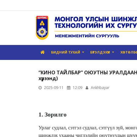
БИДНИЙ ТУХАЙ
БҮРЭЛДЭХҮҮН
ХӨТӨЛБ
“КИНО ТАЙЛБАР” ОЮУТНЫ УРАЛДААН 
хүрээнд)
2025-09-11
12:09
Ankhbayar
1. Зорилго
Урлаг судлал, сэтгэл судлал, сэтгүүл зүй, мон
шинжлэх ухааны чиглэлийн оюутнуудын шүүмж