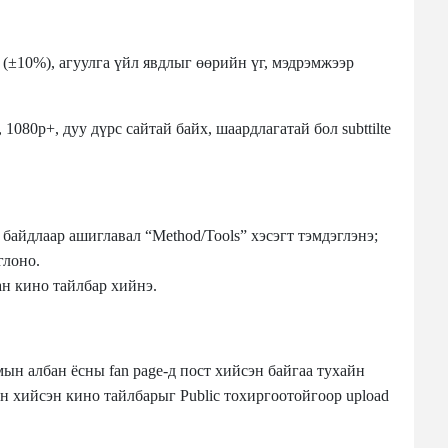
г (±10%), агуулга үйл явдлыг өөрийн үг, мэдрэмжээр
 1080p+, дуу дүрс сайтай байх, шаардлагатай бол subttilte
байдлаар ашиглавал “Method/Tools” хэсэгт тэмдэглэнэ;
глоно.
н кино тайлбар хийнэ.
ын албан ёсны fan page-д пост хийсэн байгаа тухайн
 хийсэн кино тайлбарыг Public тохиргоотойгоор upload