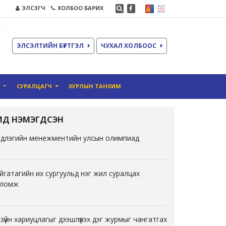
ЭЛСЭГЧ
ХОЛБОО БАРИХ
ЭЛСЭЛТИЙН БҮРТГЭЛ
ЧУХАЛ ХОЛБООС
О
СУРАЛЦАГЧ
ХУРЛЫН ТАНХИМ
ҮҮЛД НЭМЭГДСЭН
длэгийн менежментийн улсын олимпиад
йгатагийн их сургуульд нэг жил суралцах
ломж
 зүйн хариуцлагыг дээшлүүлэх дэг журмыг чангатгах