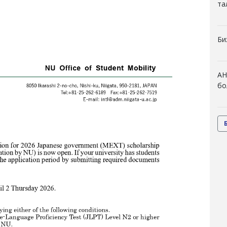
та
Би
АН
бо