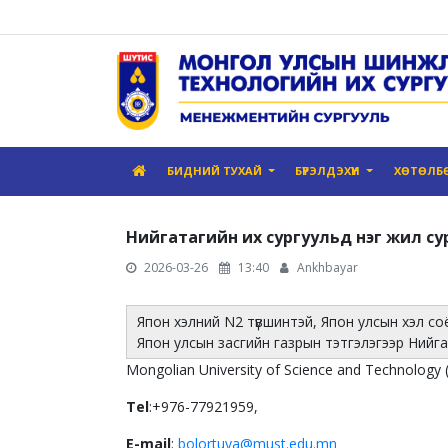
БИДНИЙ ТУХАЙ
БҮРЭЛДЭХҮҮН
ХӨТӨЛБ
Нийгатагийн их сургуульд нэг жил с
2026-03-26
13:40
Ankhbayar
Япон хэлний N2 түвшинтэй, Япон улсын хэл с
Япон улсын засгийн газрын тэтгэлэгээр Нийг
Mongolian University of Science and Technology
Tel
:+976-77921959,
E-mail
:
b
olortuya@must.edu.mn