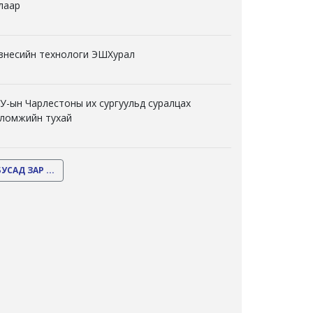
лаар
знесийн технологи ЭШХурал
У-ын Чарлестоны их сургуульд суралцах
ломжийн тухай
БУСАД ЗАР ...