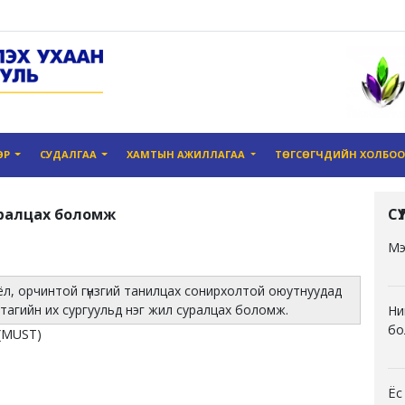
ӨР
СУДАЛГАА
ХАМТЫН АЖИЛЛАГАА
ТӨГСӨГЧДИЙН ХОЛБО
уралцах боломж
С
Мэ
оёл, орчинтой гүнзгий танилцах сонирхолтой оюутнуудад
атагийн их сургуульд нэг жил суралцах боломж.
Ни
бо
 (MUST)
Ёс