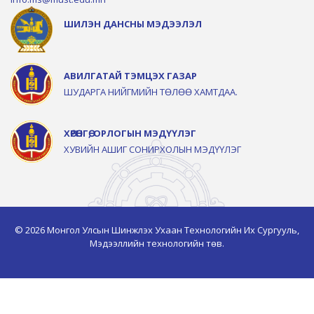
ШИЛЭН ДАНСНЫ МЭДЭЭЛЭЛ
АВИЛГАТАЙ ТЭМЦЭХ ГАЗАР
ШУДАРГА НИЙГМИЙН ТӨЛӨӨ ХАМТДАА.
ХӨРӨНГӨ, ОРЛОГЫН МЭДҮҮЛЭГ
ХУВИЙН АШИГ СОНИРХОЛЫН МЭДҮҮЛЭГ
© 2026 Монгол Улсын Шинжлэх Ухаан Технологийн Их Сургууль,
Мэдээллийн технологийн төв.