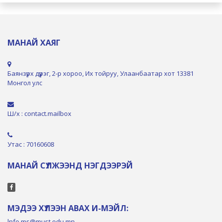
МАНАЙ ХАЯГ
Баянзүрх дүүрэг, 2-р хороо, Их тойруу, Улаанбаатар хот 13381
Монгол улс
Ш/х : contact.mailbox
Утас : 70160608
МАНАЙ СҮЛЖЭЭНД НЭГДЭЭРЭЙ
МЭДЭЭ ХҮЛЭЭН АВАХ И-МЭЙЛ:
lnfo.ms@must.edu.mn