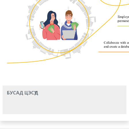
БУСАД ЦЭСҮҮД