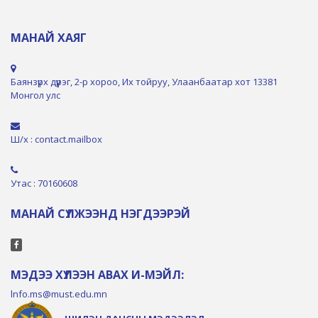
МАНАЙ ХАЯГ
Баянзүрх дүүрэг, 2-р хороо, Их тойруу, Улаанбаатар хот 13381
Монгол улс
Ш/х : contact.mailbox
Утас : 70160608
МАНАЙ СҮЛЖЭЭНД НЭГДЭЭРЭЙ
МЭДЭЭ ХҮЛЭЭН АВАХ И-МЭЙЛ:
lnfo.ms@must.edu.mn