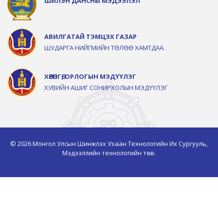
ШИЛЭН ДАНСНЫ МЭДЭЭЛЭЛ
АВИЛГАТАЙ ТЭМЦЭХ ГАЗАР
ШУДАРГА НИЙГМИЙН ТӨЛӨӨ ХАМТДАА.
ХӨРӨНГӨ, ОРЛОГЫН МЭДҮҮЛЭГ
ХУВИЙН АШИГ СОНИРХОЛЫН МЭДҮҮЛЭГ
© 2026 Монгол Улсын Шинжлэх Ухаан Технологийн Их Сургууль,
Мэдээллийн технологийн төв.