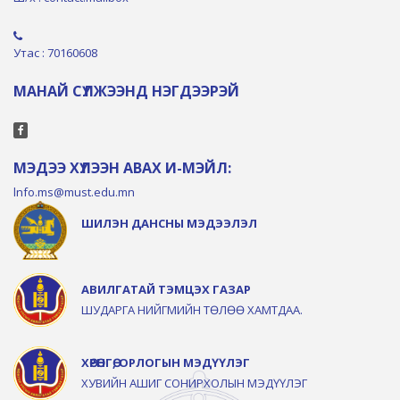
Утас : 70160608
МАНАЙ СҮЛЖЭЭНД НЭГДЭЭРЭЙ
МЭДЭЭ ХҮЛЭЭН АВАХ И-МЭЙЛ:
lnfo.ms@must.edu.mn
ШИЛЭН ДАНСНЫ МЭДЭЭЛЭЛ
АВИЛГАТАЙ ТЭМЦЭХ ГАЗАР
ШУДАРГА НИЙГМИЙН ТӨЛӨӨ ХАМТДАА.
ХӨРӨНГӨ, ОРЛОГЫН МЭДҮҮЛЭГ
ХУВИЙН АШИГ СОНИРХОЛЫН МЭДҮҮЛЭГ