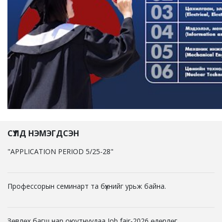
СҮҮЛД НЭМЭГДСЭН
"APPLICATION PERIOD 5/25-28"
Профессорын семинарт та бүхнийг урьж байна.
Зөвлөх багш нар оюутнуудаа Job fair-2026 өдөрлөг