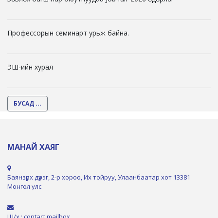
Профессорын семинарт урьж байна.
ЭШ-ийн хурал
БУСАД ...
МАНАЙ ХАЯГ
Баянзүрх дүүрэг, 2-р хороо, Их тойруу, Улаанбаатар хот 13381
Монгол улс
Ш/х : contact.mailbox