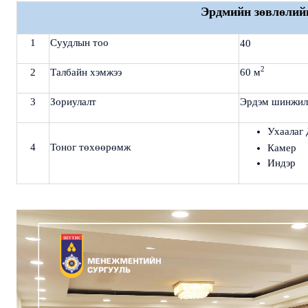
Эрдмийн зөвлөлий
1
Суудлын тоо
40
2
2
Талбайн хэмжээ
60 м
3
Зориулалт
Эрдэм шинжилг
Ухаалаг 
4
Тоног төхөөрөмж
Камер
Индэр