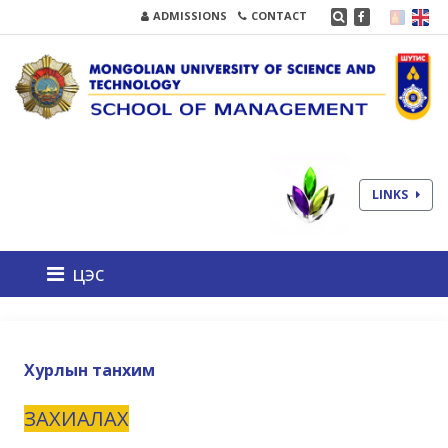
ADMISSIONS
CONTACT
LINKS
цэс
Хурлын танхим
ЗАХИАЛАХ