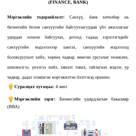
(FINANCE, BANK)
Мэргэжлийн тодорхойлолт:
Санхүү, банк хөтөлбөр нь
бизнесийн болон санхүүгийн байгууллагуудын үйл ажиллагааг
удирдан зохион байгуулах, дотоод гадаад хэрэглэгчдийг
санхүүгийн мэдээлэлээр хангах, санхүүгийн мэдээлэлд
боловсруулалт хийх, хөрвөх чадвар, мөнгөн урсгалыг төлөвлөх,
шинжилгээ, үнэлгээ хийх, хяналт тавих, тайлагнах мэдлэг, ур
чадвар, дадал эзэмшсэн мэргэжилтэн бэлтгэхэд оршино.
Суралцах хугацаа:
4 жил
Мэргэжлийн зэрэг:
Бизнесийн удирдлагын бакалавр
(BВА)