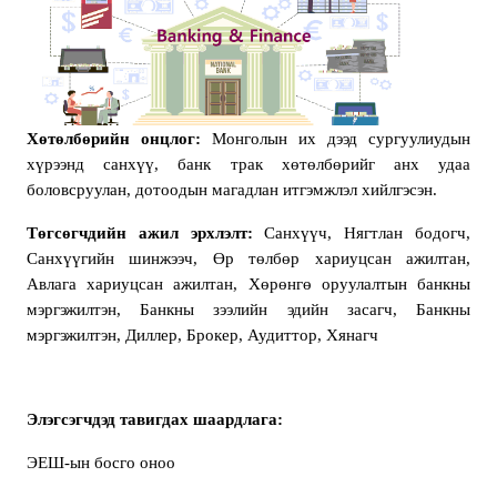
Хөтөлбөрийн онцлог:
Монголын их дээд сургуулиудын
хүрээнд санхүү, банк трак хөтөлбөрийг анх удаа
боловсруулан, дотоодын магадлан итгэмжлэл хийлгэсэн.
Төгсөгчдийн ажил эрхлэлт:
Санхүүч, Нягтлан бодогч,
Санхүүгийн шинжээч, Өр төлбөр хариуцсан ажилтан,
Авлага хариуцсан ажилтан, Хөрөнгө оруулалтын банкны
мэргэжилтэн, Банкны зээлийн эдийн засагч, Банкны
мэргэжилтэн, Диллер, Брокер, Аудиттор, Хянагч
Элэгсэгчдэд тавигдах шаардлага:
ЭЕШ-ын босго оноо