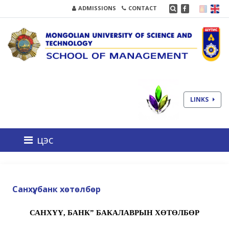
ADMISSIONS
CONTACT
LINKS
цэс
Санхүү, банк хөтөлбөр
САНХҮҮ, БАНК” БАКАЛАВРЫН ХӨТӨЛБӨР