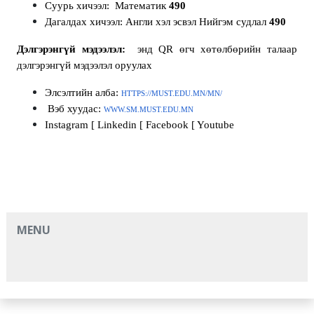
Суурь хичээл: Математик
490
Дагалдах хичээл: Англи хэл эсвэл Нийгэм судлал
490
Дэлгэрэнгүй мэдээлэл:
энд QR өгч хөтөлбөрийн талаар
дэлгэрэнгүй мэдээлэл оруулах
Элсэлтийн алба:
HTTPS://MUST.EDU.MN/MN/
Вэб хуудас:
WWW.SM.MUST.EDU.MN
Instagram [ Linkedin [ Facebook [ Youtube
MENU